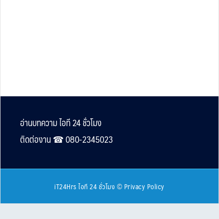
Footer
อ่านบทความ ไอที 24 ชั่วโมง
ติดต่องาน ☎︎ 080-2345023
iT24Hrs ไอที 24 ชั่วโมง
©
Privacy Policy