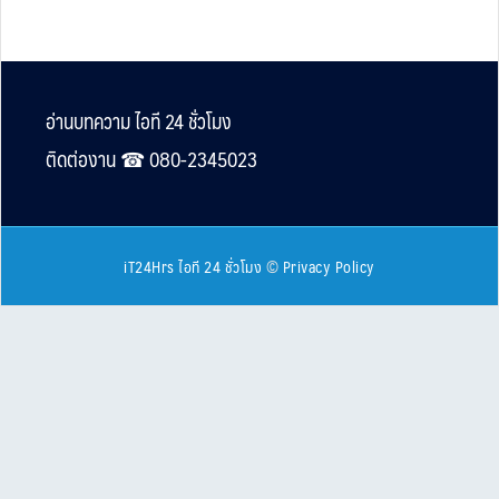
Footer
อ่านบทความ ไอที 24 ชั่วโมง
ติดต่องาน ☎︎ 080-2345023
iT24Hrs ไอที 24 ชั่วโมง
©
Privacy Policy