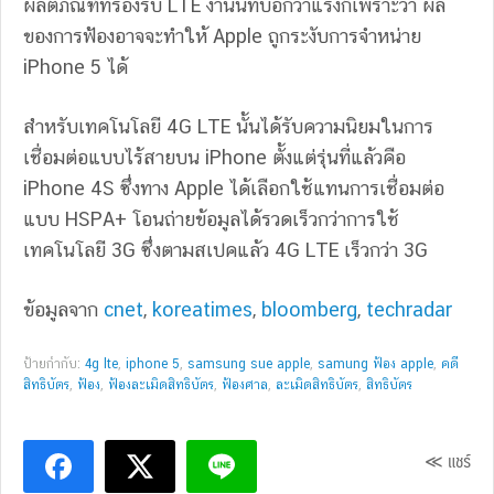
ผลิตภัณฑ์ที่รองรับ LTE งานนี้ที่บอกว่าแรงก็เพราะว่า ผล
ของการฟ้องอาจจะทำให้ Apple ถูกระงับการจำหน่าย
iPhone 5 ได้
สำหรับเทคโนโลยี 4G LTE นั้นได้รับความนิยมในการ
เชื่อมต่อแบบไร้สายบน iPhone ตั้งแต่รุ่นที่แล้วคือ
iPhone 4S ซึ่งทาง Apple ได้เลือกใช้แทนการเชื่อมต่อ
แบบ HSPA+ โอนถ่ายข้อมูลได้รวดเร็วกว่าการใช้
เทคโนโลยี 3G ซึ่งตามสเปคแล้ว 4G LTE เร็วกว่า 3G
ข้อมูลจาก
cnet
,
koreatimes
,
bloomberg
,
techradar
ป้ายกำกับ:
4g lte
,
iphone 5
,
samsung sue apple
,
samung ฟ้อง apple
,
คดี
สิทธิบัตร
,
ฟ้อง
,
ฟ้องละเมิดสิทธิบัตร
,
ฟ้องศาล
,
ละเมิดสิทธิบัตร
,
สิทธิบัตร
≪ แชร์