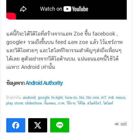
แค่นี้ก็จะได้วีดีโอที่สร้างจากแอพ Zoe ขึ้น facebook ,
google+ รวมถึงขึ้นบน feed แอพ zoe แล้ว ไว้แชร์ภาพ
และวีดีโอสวยๆ และไฮไลท์กิจกรรมสำคัญๆส่งถึงเพื่อนๆ
ได้เลย ดูตัวอย่างจากวีดีโอด้านบน. แน่นอนแอพนี้ใช้ได้
เฉพาะ Android เท่านั้น
ข้อมูลจาก
Android Authority
ป้ายกำกับ:
android
,
google
,
hi-light
,
how-to
,
htc
,
htc one
,
m7
,
m8
,
nexus
,
play store
,
slideshow
,
ขั้นตอน
,
ภาพ
,
วิธีการ
,
วีดีโอ
,
สไลด์โชว์
,
ไฮไลท์
≪ แชร์