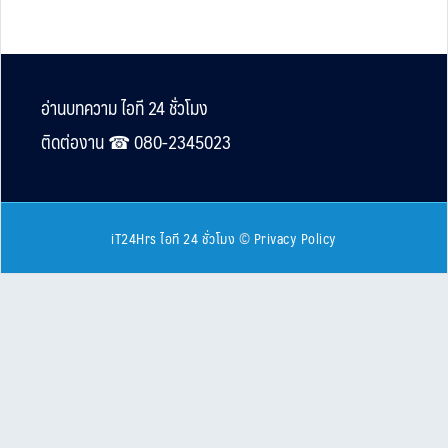
Footer
อ่านบทความ ไอที 24 ชั่วโมง
ติดต่องาน ☎︎ 080-2345023
iT24Hrs ไอที 24 ชั่วโมง
©
Privacy Policy