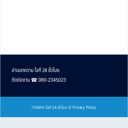
Footer
อ่านบทความ ไอที 24 ชั่วโมง
ติดต่องาน ☎︎ 080-2345023
iT24Hrs ไอที 24 ชั่วโมง
©
Privacy Policy