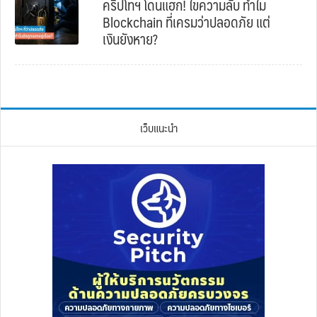
คริปโทฯ โดนแฮก! ไขความลับ ทำไม
Blockchain ที่เครมว่าปลอดภัย แต่
เงินยังหาย?
เว็บแนะนำ