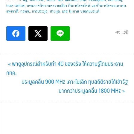
true
,
twitter
,
กรรมการกิจการกระจายเสียง กิจการโทรทัศน์ และกิจการโทรคมนาคม
แห่งชาติ
,
กสทช.
,
การประมูล
,
ประมูล
,
แจส โมบาย บรอดแบรนด์
≪ แชร์
Previous
« พาดูอุปกรณ์สำหรับทำ 4G ของจริง ให้ความรู้โดยประธาน
Post:
กทค.
Next
ประมูลคลื่น 900 MHz เคาะไม่เลิก ทุบสถิติรายได้เข้ารัฐ
Post:
มากกว่าประมูลคลื่น 1800 MHz »