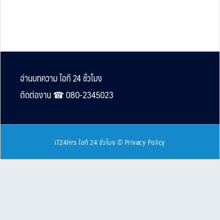
Footer
อ่านบทความ ไอที 24 ชั่วโมง
ติดต่องาน ☎︎ 080-2345023
iT24Hrs ไอที 24 ชั่วโมง
©
Privacy Policy