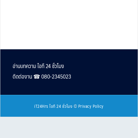
Footer
อ่านบทความ ไอที 24 ชั่วโมง
ติดต่องาน ☎︎ 080-2345023
iT24Hrs ไอที 24 ชั่วโมง
©
Privacy Policy