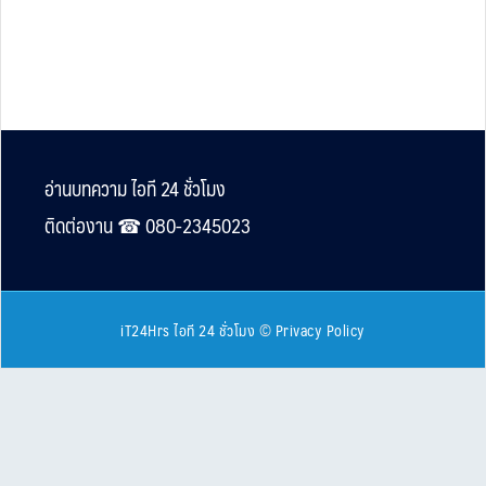
Footer
อ่านบทความ ไอที 24 ชั่วโมง
ติดต่องาน ☎︎ 080-2345023
iT24Hrs ไอที 24 ชั่วโมง
©
Privacy Policy