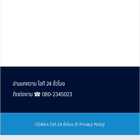
Footer
อ่านบทความ ไอที 24 ชั่วโมง
ติดต่องาน ☎︎ 080-2345023
iT24Hrs ไอที 24 ชั่วโมง
©
Privacy Policy