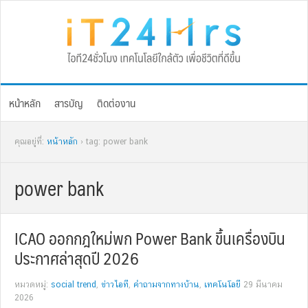
Skip
Skip
Skip
Skip
to
to
to
to
primary
main
primary
footer
navigation
content
sidebar
หน้าหลัก
สารบัญ
ติดต่องาน
คุณอยู่ที่:
หน้าหลัก
› tag: power bank
power bank
ICAO ออกกฎใหม่พก Power Bank ขึ้นเครื่องบิน
ประกาศล่าสุดปี 2026
หมวดหมู่:
social trend
,
ข่าวไอที
,
คำถามจากทางบ้าน
,
เทคโนโลยี
29 มีนาคม
2026