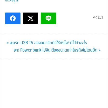
ประดิษฐ์ ai
≪ แชร์
Previous
« พอร์ต USB TV ของสมาร์ททีวีใช้ยังไง? มีไว้ทำอะไร
Post:
Next
พก Power bank ไปจีน ต้องขนาดเท่าไหร่ถึงไม่โดนยึด »
Post: