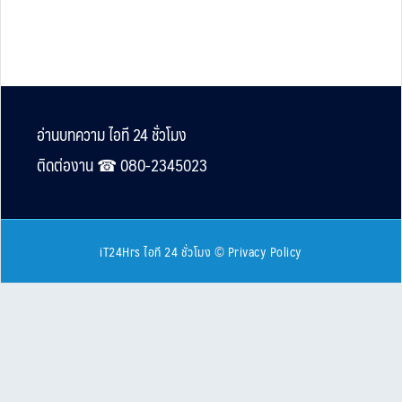
Footer
อ่านบทความ ไอที 24 ชั่วโมง
ติดต่องาน ☎︎ 080-2345023
iT24Hrs ไอที 24 ชั่วโมง
©
Privacy Policy