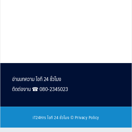
Footer
อ่านบทความ ไอที 24 ชั่วโมง
ติดต่องาน ☎︎ 080-2345023
iT24Hrs ไอที 24 ชั่วโมง
©
Privacy Policy