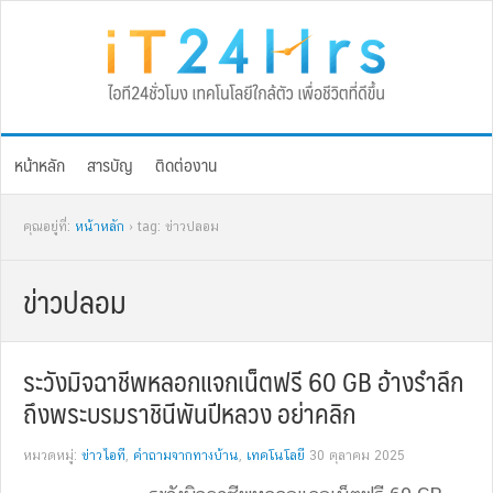
Skip
Skip
Skip
Skip
to
to
to
to
primary
main
primary
footer
navigation
content
sidebar
หน้าหลัก
สารบัญ
ติดต่องาน
คุณอยู่ที่:
หน้าหลัก
› tag: ข่าวปลอม
ข่าวปลอม
ระวังมิจฉาชีพหลอกแจกเน็ตฟรี 60 GB อ้างรำลึก
ถึงพระบรมราชินีพันปีหลวง อย่าคลิก
หมวดหมู่:
ข่าวไอที
,
คำถามจากทางบ้าน
,
เทคโนโลยี
30 ตุลาคม 2025