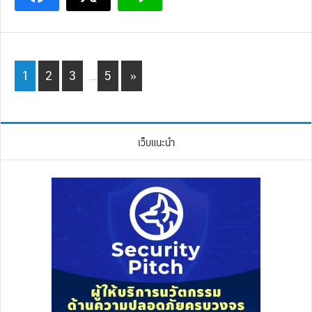
Interim
Page
Page
Page
Page
1
2
3
…
5
»
pages
omitted
เว็บแนะนำ